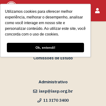
Utilizamos cookies para oferecer melhor
experiência, melhorar o desempenho, analisar
Sobre o IASP
como você interage em nosso site e
Requisitos de Associação
personalizar conteúdo. Ao utilizar este site, você
Escola Paulista de Advocacia
concorda com o uso de cookies.
Acontece no IASP
Ok, entendi!
Eventos
Comissões de Estudo
Administrativo
iasp@iasp.org.br
11 3170 3400