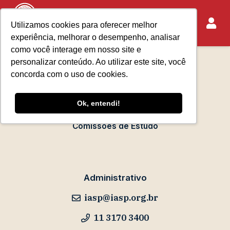
Utilizamos cookies para oferecer melhor
experiência, melhorar o desempenho, analisar
Sobre o IASP
como você interage em nosso site e
Requisitos de Associação
personalizar conteúdo. Ao utilizar este site, você
Escola Paulista de Advocacia
concorda com o uso de cookies.
Acontece no IASP
Ok, entendi!
Eventos
Comissões de Estudo
Administrativo
iasp@iasp.org.br
11 3170 3400