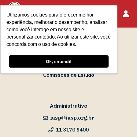
Utilizamos cookies para oferecer melhor
experiência, melhorar o desempenho, analisar
Sobre o IASP
como você interage em nosso site e
Requisitos de Associação
personalizar conteúdo. Ao utilizar este site, você
Escola Paulista de Advocacia
concorda com o uso de cookies.
Acontece no IASP
Ok, entendi!
Eventos
Comissões de Estudo
Administrativo
iasp@iasp.org.br
11 3170 3400