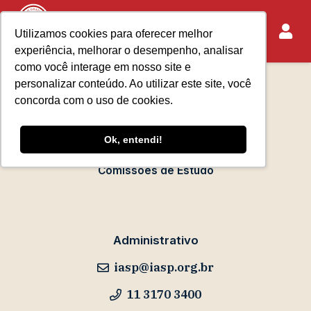
Utilizamos cookies para oferecer melhor
experiência, melhorar o desempenho, analisar
Sobre o IASP
como você interage em nosso site e
Requisitos de Associação
personalizar conteúdo. Ao utilizar este site, você
Escola Paulista de Advocacia
concorda com o uso de cookies.
Acontece no IASP
Ok, entendi!
Eventos
Comissões de Estudo
Administrativo
iasp@iasp.org.br
11 3170 3400