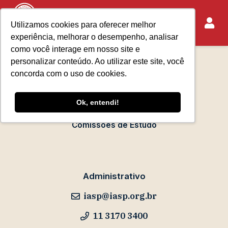
Utilizamos cookies para oferecer melhor
experiência, melhorar o desempenho, analisar
Sobre o IASP
como você interage em nosso site e
Requisitos de Associação
personalizar conteúdo. Ao utilizar este site, você
Escola Paulista de Advocacia
concorda com o uso de cookies.
Acontece no IASP
Ok, entendi!
Eventos
Comissões de Estudo
Administrativo
iasp@iasp.org.br
11 3170 3400