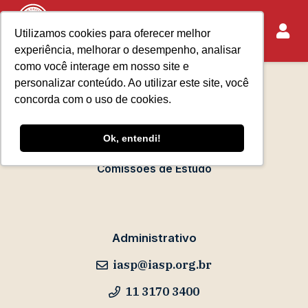
Utilizamos cookies para oferecer melhor
experiência, melhorar o desempenho, analisar
Sobre o IASP
como você interage em nosso site e
Requisitos de Associação
personalizar conteúdo. Ao utilizar este site, você
Escola Paulista de Advocacia
concorda com o uso de cookies.
Acontece no IASP
Ok, entendi!
Eventos
Comissões de Estudo
Administrativo
iasp@iasp.org.br
11 3170 3400