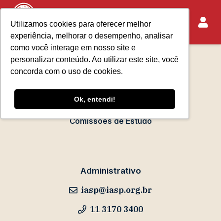
Utilizamos cookies para oferecer melhor
experiência, melhorar o desempenho, analisar
Sobre o IASP
como você interage em nosso site e
Requisitos de Associação
personalizar conteúdo. Ao utilizar este site, você
Escola Paulista de Advocacia
concorda com o uso de cookies.
Acontece no IASP
Ok, entendi!
Eventos
Comissões de Estudo
Administrativo
iasp@iasp.org.br
11 3170 3400