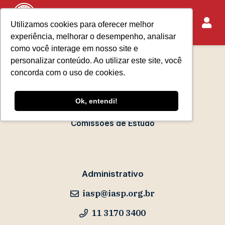
Utilizamos cookies para oferecer melhor
experiência, melhorar o desempenho, analisar
Sobre o IASP
como você interage em nosso site e
Requisitos de Associação
personalizar conteúdo. Ao utilizar este site, você
Escola Paulista de Advocacia
concorda com o uso de cookies.
Acontece no IASP
Ok, entendi!
Eventos
Comissões de Estudo
Administrativo
iasp@iasp.org.br
11 3170 3400