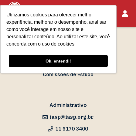
Utilizamos cookies para oferecer melhor
experiência, melhorar o desempenho, analisar
Sobre o IASP
como você interage em nosso site e
Requisitos de Associação
personalizar conteúdo. Ao utilizar este site, você
Escola Paulista de Advocacia
concorda com o uso de cookies.
Acontece no IASP
Ok, entendi!
Eventos
Comissões de Estudo
Administrativo
iasp@iasp.org.br
11 3170 3400