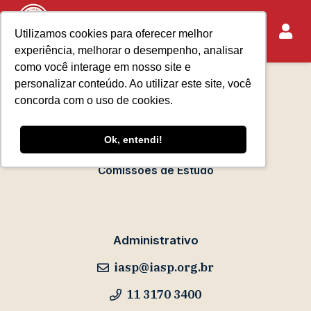
Utilizamos cookies para oferecer melhor
experiência, melhorar o desempenho, analisar
Sobre o IASP
como você interage em nosso site e
Requisitos de Associação
personalizar conteúdo. Ao utilizar este site, você
Escola Paulista de Advocacia
concorda com o uso de cookies.
Acontece no IASP
Ok, entendi!
Eventos
Comissões de Estudo
Administrativo
iasp@iasp.org.br
11 3170 3400