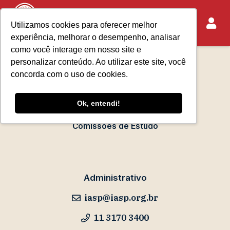
Utilizamos cookies para oferecer melhor
experiência, melhorar o desempenho, analisar
Sobre o IASP
como você interage em nosso site e
Requisitos de Associação
personalizar conteúdo. Ao utilizar este site, você
Escola Paulista de Advocacia
concorda com o uso de cookies.
Acontece no IASP
Ok, entendi!
Eventos
Comissões de Estudo
Administrativo
iasp@iasp.org.br
11 3170 3400