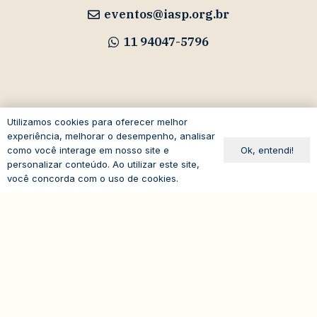
eventos@iasp.org.br
11 94047-5796
Avenida Paulista, 1294
Utilizamos cookies para oferecer melhor
19º andar – Bela Vista
experiência, melhorar o desempenho, analisar
Ok, entendi!
como você interage em nosso site e
01310-100 – São Paulo – SP
personalizar conteúdo. Ao utilizar este site,
Brasil
você concorda com o uso de cookies.
expand_less
© 2026
IASP | Todos os direitos reservados