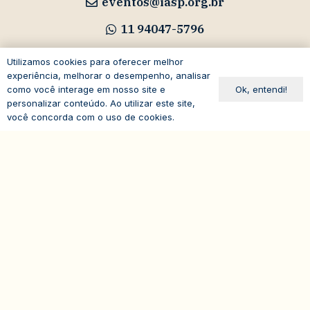
eventos@iasp.org.br
11 94047-5796
Utilizamos cookies para oferecer melhor
experiência, melhorar o desempenho, analisar
Ok, entendi!
como você interage em nosso site e
Avenida Paulista, 1294
personalizar conteúdo. Ao utilizar este site,
você concorda com o uso de cookies.
19º andar – Bela Vista
expand_less
01310-100 – São Paulo – SP
Brasil
© 2026
IASP | Todos os direitos reservados