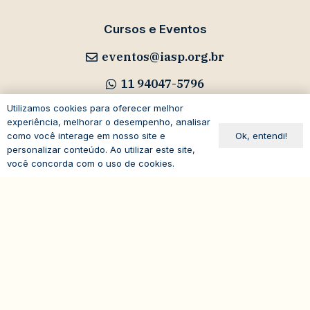
Cursos e Eventos
eventos@iasp.org.br
11 94047-5796
Utilizamos cookies para oferecer melhor
experiência, melhorar o desempenho, analisar
Ok, entendi!
como você interage em nosso site e
personalizar conteúdo. Ao utilizar este site,
Avenida Paulista, 1294
você concorda com o uso de cookies.
19º andar – Bela Vista
expand_less
01310-100 – São Paulo – SP
Brasil