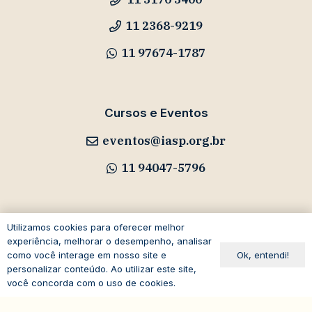
11 2368-9219
11 97674-1787
Cursos e Eventos
eventos@iasp.org.br
11 94047-5796
Utilizamos cookies para oferecer melhor
Avenida Paulista, 1294
experiência, melhorar o desempenho, analisar
Ok, entendi!
como você interage em nosso site e
19º andar – Bela Vista
personalizar conteúdo. Ao utilizar este site,
01310-100 – São Paulo – SP
você concorda com o uso de cookies.
Brasil
expand_less