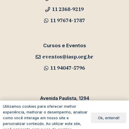
11 2368-9219
11 97674-1787
Cursos e Eventos
eventos@iasp.org.br
11 94047-5796
Avenida Paulista, 1294
19º andar – Bela Vista
Utilizamos cookies para oferecer melhor
experiência, melhorar o desempenho, analisar
01310-100 – São Paulo – SP
Ok, entendi!
como você interage em nosso site e
Brasil
personalizar conteúdo. Ao utilizar este site,