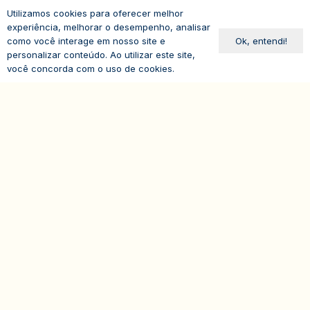
Utilizamos cookies para oferecer melhor
Avenida Paulista, 1294
experiência, melhorar o desempenho, analisar
19º andar – Bela Vista
Ok, entendi!
como você interage em nosso site e
personalizar conteúdo. Ao utilizar este site,
01310-100 – São Paulo – SP
você concorda com o uso de cookies.
Brasil
expand_less
© 2026
IASP | Todos os direitos reservados