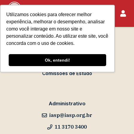
Utilizamos cookies para oferecer melhor
experiência, melhorar o desempenho, analisar
Sobre o IASP
como você interage em nosso site e
Requisitos de Associação
personalizar conteúdo. Ao utilizar este site, você
Escola Paulista de Advocacia
concorda com o uso de cookies.
Acontece no IASP
Ok, entendi!
Eventos
Comissões de Estudo
Administrativo
iasp@iasp.org.br
11 3170 3400