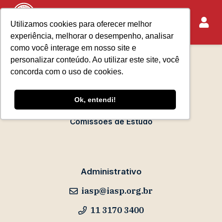
Utilizamos cookies para oferecer melhor
experiência, melhorar o desempenho, analisar
Sobre o IASP
como você interage em nosso site e
Requisitos de Associação
personalizar conteúdo. Ao utilizar este site, você
Escola Paulista de Advocacia
concorda com o uso de cookies.
Acontece no IASP
Ok, entendi!
Eventos
Comissões de Estudo
Administrativo
iasp@iasp.org.br
11 3170 3400