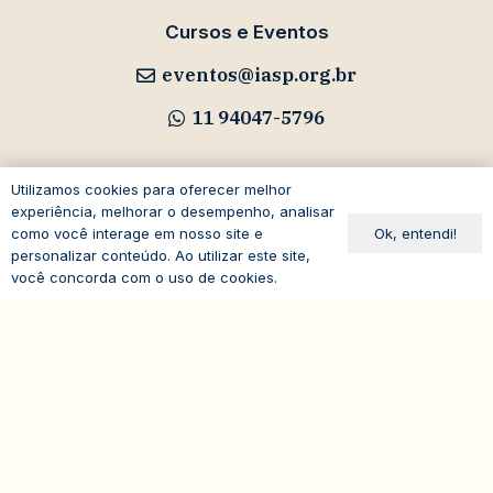
Cursos e Eventos
eventos@iasp.org.br
11 94047-5796
Utilizamos cookies para oferecer melhor
experiência, melhorar o desempenho, analisar
Avenida Paulista, 1294
Ok, entendi!
como você interage em nosso site e
personalizar conteúdo. Ao utilizar este site,
19º andar – Bela Vista
você concorda com o uso de cookies.
01310-100 – São Paulo – SP
expand_less
Brasil
© 2026
IASP | Todos os direitos reservados