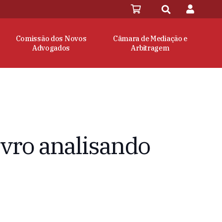
Comissão dos Novos
Câmara de Mediação e
Advogados
Arbitragem
ivro analisando