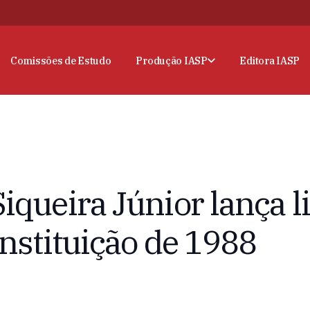
Comissões de Estudo
Produção IASP
Editora IASP
iqueira Júnior lança l
onstituição de 1988