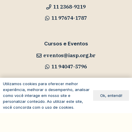
11 2368-9219
11 97674-1787
Cursos e Eventos
eventos@iasp.org.br
11 94047-5796
Utilizamos cookies para oferecer melhor
experiência, melhorar o desempenho, analisar
Ok, entendi!
como você interage em nosso site e
Avenida Paulista, 1294
personalizar conteúdo. Ao utilizar este site,
19º andar – Bela Vista
você concorda com o uso de cookies.
01310-100 – São Paulo – SP
expand_less
Brasil