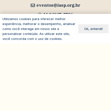
eventos@iasp.org.br
11 94047-5796
Utilizamos cookies para oferecer melhor
experiência, melhorar o desempenho, analisar
Ok, entendi!
como você interage em nosso site e
personalizar conteúdo. Ao utilizar este site,
você concorda com o uso de cookies.
Avenida Paulista, 1294
expand_less
19º andar – Bela Vista
01310-100 – São Paulo – SP
Brasil
© 2026
IASP | Todos os direitos reservados