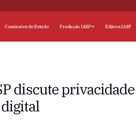
Comissões de Estudo
Produção IASP
Editora IASP
P discute privacidade 
digital