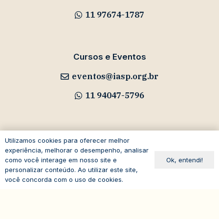
11 97674-1787
Cursos e Eventos
eventos@iasp.org.br
11 94047-5796
Utilizamos cookies para oferecer melhor
Avenida Paulista, 1294
experiência, melhorar o desempenho, analisar
Ok, entendi!
como você interage em nosso site e
19º andar – Bela Vista
personalizar conteúdo. Ao utilizar este site,
01310-100 – São Paulo – SP
você concorda com o uso de cookies.
Brasil
expand_less