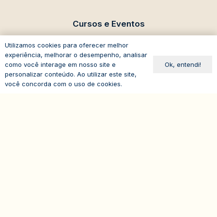
Cursos e Eventos
eventos@iasp.org.br
Utilizamos cookies para oferecer melhor
experiência, melhorar o desempenho, analisar
11 94047-5796
Ok, entendi!
como você interage em nosso site e
personalizar conteúdo. Ao utilizar este site,
você concorda com o uso de cookies.
expand_less
Avenida Paulista, 1294
19º andar – Bela Vista
01310-100 – São Paulo – SP
Brasil