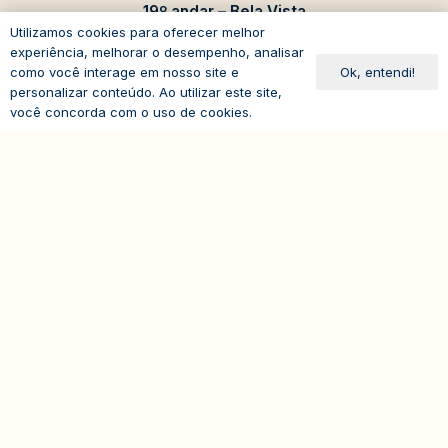
19º andar – Bela Vista
Utilizamos cookies para oferecer melhor
01310-100 – São Paulo – SP
experiência, melhorar o desempenho, analisar
Brasil
Ok, entendi!
como você interage em nosso site e
personalizar conteúdo. Ao utilizar este site,
você concorda com o uso de cookies.
expand_less
© 2026
IASP | Todos os direitos reservados