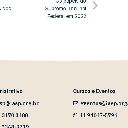
o
Os papéis do
s dos
Supremo Tribunal
Federal em 2022
istrativo
Cursos e Eventos
sp@iasp.org.br
eventos@iasp.org
 3170 3400
11 94047-5796
1 2368-9219