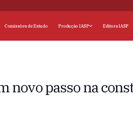
Comissões de Estudo
Produção IASP
Editora IASP
m novo passo na cons