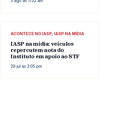
3 ago às 11:22 am
ACONTECE NO IASP
,
IASP NA MÍDIA
IASP na mídia: veículos
repercutem nota do
Instituto em apoio ao STF
29 jul às 2:05 pm