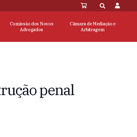
Comissão dos Novos
Câmara de Mediação e
Advogados
Arbitragem
trução penal