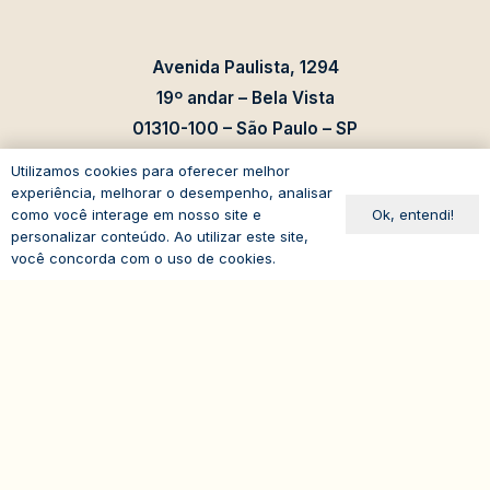
Avenida Paulista, 1294
19º andar – Bela Vista
01310-100 – São Paulo – SP
Brasil
Utilizamos cookies para oferecer melhor
experiência, melhorar o desempenho, analisar
Ok, entendi!
como você interage em nosso site e
personalizar conteúdo. Ao utilizar este site,
você concorda com o uso de cookies.
expand_less
© 2026
IASP | Todos os direitos reservados