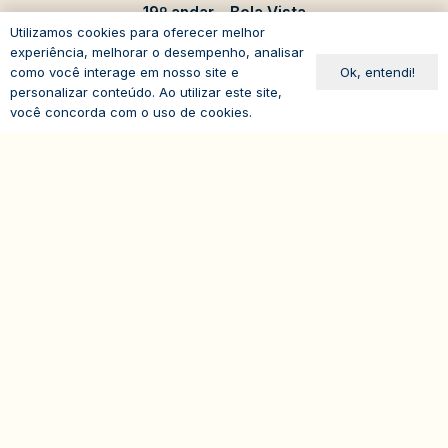
19º andar – Bela Vista
Utilizamos cookies para oferecer melhor
01310-100 – São Paulo – SP
experiência, melhorar o desempenho, analisar
Brasil
Ok, entendi!
como você interage em nosso site e
personalizar conteúdo. Ao utilizar este site,
você concorda com o uso de cookies.
expand_less
© 2026
IASP | Todos os direitos reservados