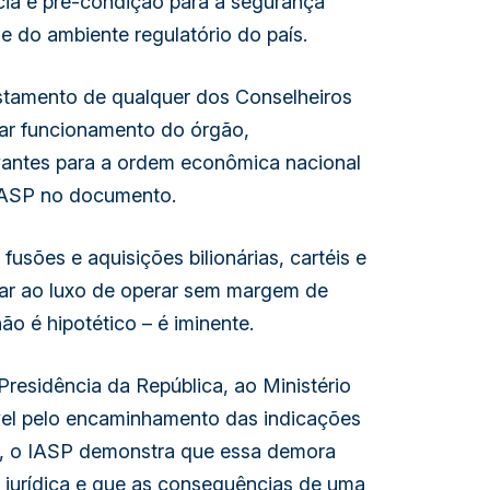
cia é pré-condição para a segurança
de do ambiente regulatório do país.
stamento de qualquer dos Conselheiros
ar funcionamento do órgão,
evantes para a ordem econômica nacional
o IASP no documento.
 fusões e aquisições bilionárias, cartéis e
dar ao luxo de operar sem margem de
ão é hipotético – é iminente.
Presidência da República, ao Ministério
vel pelo encaminhamento das indicações
il, o IASP demonstra que essa demora
jurídica e que as consequências de uma