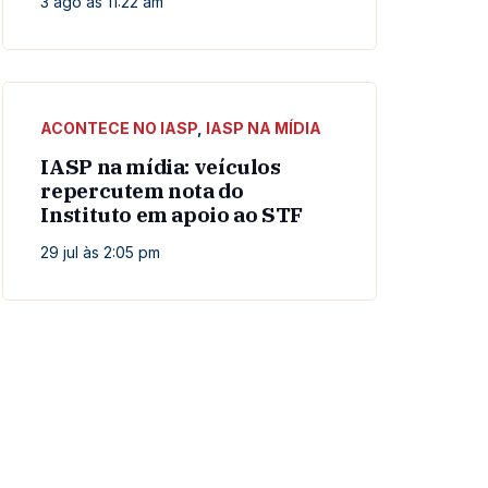
3 ago às 11:22 am
ACONTECE NO IASP
,
IASP NA MÍDIA
IASP na mídia: veículos
repercutem nota do
Instituto em apoio ao STF
29 jul às 2:05 pm