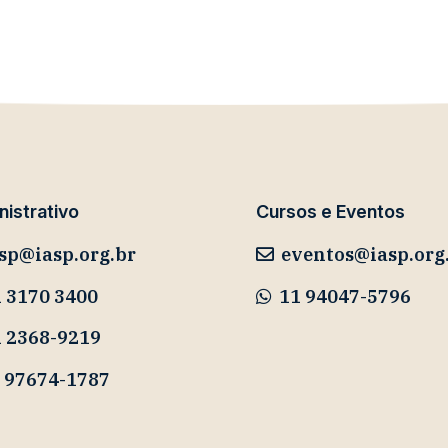
istrativo
Cursos e Eventos
sp@iasp.org.br
eventos@iasp.org
 3170 3400
11 94047-5796
1 2368-9219
 97674-1787