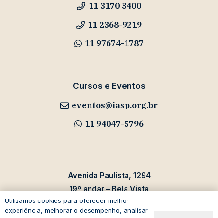
11 3170 3400
11 2368-9219
11 97674-1787
Cursos e Eventos
eventos@iasp.org.br
11 94047-5796
Avenida Paulista, 1294
19º andar – Bela Vista
Utilizamos cookies para oferecer melhor
01310-100 – São Paulo – SP
experiência, melhorar o desempenho, analisar
Brasil