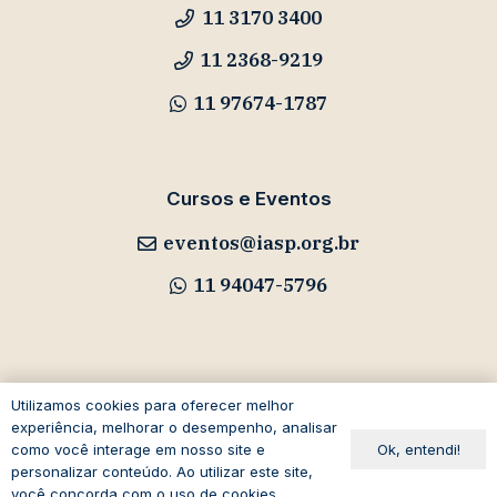
11 3170 3400
11 2368-9219
11 97674-1787
Cursos e Eventos
eventos@iasp.org.br
11 94047-5796
Avenida Paulista, 1294
Utilizamos cookies para oferecer melhor
experiência, melhorar o desempenho, analisar
19º andar – Bela Vista
Ok, entendi!
como você interage em nosso site e
01310-100 – São Paulo – SP
personalizar conteúdo. Ao utilizar este site,
você concorda com o uso de cookies.
Brasil