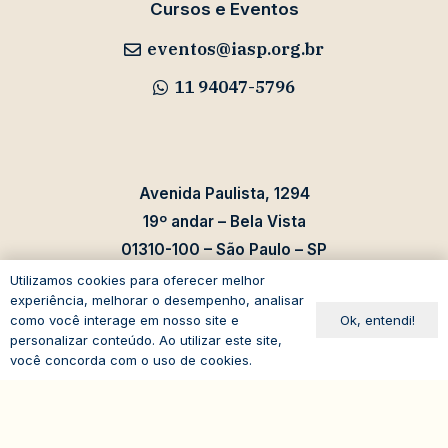
Cursos e Eventos
eventos@iasp.org.br
11 94047-5796
Avenida Paulista, 1294
19º andar – Bela Vista
01310-100 – São Paulo – SP
Brasil
Utilizamos cookies para oferecer melhor
experiência, melhorar o desempenho, analisar
Ok, entendi!
como você interage em nosso site e
personalizar conteúdo. Ao utilizar este site,
você concorda com o uso de cookies.
expand_less
© 2026
IASP | Todos os direitos reservados