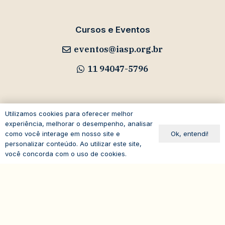
Cursos e Eventos
eventos@iasp.org.br
11 94047-5796
Utilizamos cookies para oferecer melhor
Avenida Paulista, 1294
experiência, melhorar o desempenho, analisar
Ok, entendi!
como você interage em nosso site e
19º andar – Bela Vista
personalizar conteúdo. Ao utilizar este site,
01310-100 – São Paulo – SP
você concorda com o uso de cookies.
Brasil
expand_less