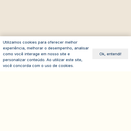
Utilizamos cookies para oferecer melhor
experiência, melhorar o desempenho, analisar
Ok, entendi!
como você interage em nosso site e
personalizar conteúdo. Ao utilizar este site,
você concorda com o uso de cookies.
expand_less
Sobre o IASP
Requisitos de Associação