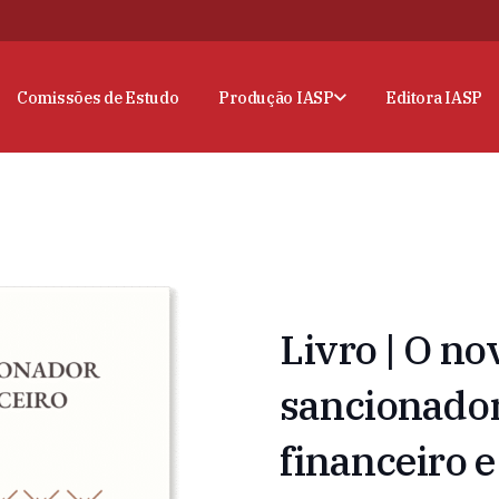
Comissões de Estudo
Produção IASP
Editora IASP
Livro | O n
sancionado
financeiro e