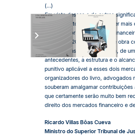
(…)
Em vista dessas e de outras signifi
ordenamento, não poderia ser mais 
sancionador nos mercados financeiro 
13.506, de 2017”. Trata-se de obra 
especialistas, que abordaram, de uma 
antecedentes, a estrutura e o alcanc
punitivo aplicável a esses dois me
organizadores do livro, advogados r
souberam amalgamar contribuições 
que certamente serão muito bem rec
direito dos mercados financeiro e de
Ricardo Villas Bôas Cueva
Ministro do Superior Tribunal de Ju