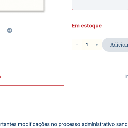
Em estoque
Adicion
Livro
| O
novo
regime
o
I
sancionador
nos
mercados
financeiro
portantes modificações no processo administrativo san
e de