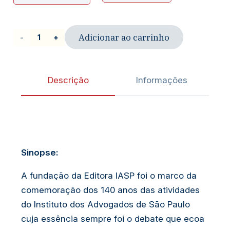
Adicionar ao carrinho
Livro
|
UMA
Descrição
Informações
TRAJETÓRIA
DE
EXCELÊNCIA
E
Sinopse:
DEDICAÇÃO
A fundação da Editora IASP foi o marco da
-
comemoração dos 140 anos das atividades
Ivette
do Instituto dos Advogados de São Paulo
Senise
cuja essência sempre foi o debate que ecoa
Ferreira