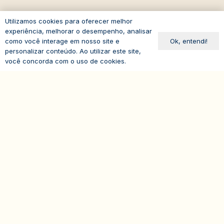
Utilizamos cookies para oferecer melhor
Sobre o IASP
experiência, melhorar o desempenho, analisar
Requisitos de Associação
Ok, entendi!
como você interage em nosso site e
personalizar conteúdo. Ao utilizar este site,
Escola Paulista de Advocacia
você concorda com o uso de cookies.
Acontece no IASP
expand_less
Eventos
Comissões de Estudo
Administrativo
iasp@iasp.org.br
11 3170 3400
11 2368-9219