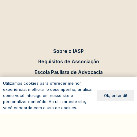
Sobre o IASP
Requisitos de Associação
Escola Paulista de Advocacia
Acontece no IASP
Utilizamos cookies para oferecer melhor
experiência, melhorar o desempenho, analisar
Eventos
Ok, entendi!
como você interage em nosso site e
personalizar conteúdo. Ao utilizar este site,
Comissões de Estudo
você concorda com o uso de cookies.
expand_less
Administrativo