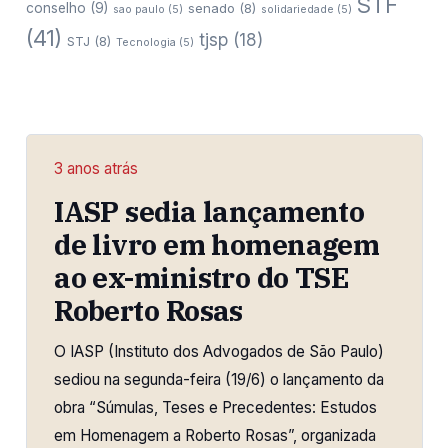
STF
conselho
(9)
senado
(8)
sao paulo
(5)
solidariedade
(5)
(41)
tjsp
(18)
STJ
(8)
Tecnologia
(5)
3 anos atrás
IASP sedia lançamento
de livro em homenagem
ao ex-ministro do TSE
Roberto Rosas
O IASP (Instituto dos Advogados de São Paulo)
sediou na segunda-feira (19/6) o lançamento da
obra “Súmulas, Teses e Precedentes: Estudos
em Homenagem a Roberto Rosas”, organizada