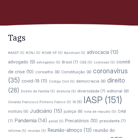
Tags
advocacia
(13)
#AASP
(5)
#CNJ
(5)
#OAB-SP
(5)
#podcast
(5)
comitê
advogado
(9)
Brasil
(7)
advogados
(5)
CIEE
(5)
comissao
(5)
coronavirus
de crise
(10)
conselho
(8)
Constituição
(8)
(35)
direito
covid-19
(11)
democracia
(8)
Código Civil
(5)
(28)
editorial
(8)
diversidade
(7)
Direito de Família
(5)
diretoria
(5)
IASP
(151)
IA
(6)
Geraldo Francisco Pinheiro Franco
(5)
Judiciário
(15)
justiça
(8)
OAB
instituto
(6)
nota de repudio
(5)
Pandemia
(14)
Precatórios
(10)
(7)
presidente
(7)
penal
(5)
Reunião-almoço
(13)
reunião do
reforma
(5)
reuniao
(5)