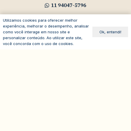
11 94047-5796
Utilizamos cookies para oferecer melhor
experiência, melhorar o desempenho, analisar
Ok, entendi!
como você interage em nosso site e
Avenida Paulista, 1294
personalizar conteúdo. Ao utilizar este site,
você concorda com o uso de cookies.
19º andar – Bela Vista
expand_less
01310-100 – São Paulo – SP
Brasil
© 2026
IASP | Todos os direitos reservados