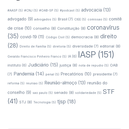
advocacia
(13)
#AASP
(5)
#CNJ
(5)
#OAB-SP
(5)
#podcast
(5)
comitê
advogado
(9)
Brasil
(7)
advogados
(5)
CIEE
(5)
comissao
(5)
coronavirus
de crise
(10)
conselho
(8)
Constituição
(8)
(35)
direito
covid-19
(11)
democracia
(8)
Código Civil
(5)
(28)
editorial
(8)
diversidade
(7)
Direito de Família
(5)
diretoria
(5)
IASP
(151)
IA
(6)
Geraldo Francisco Pinheiro Franco
(5)
Judiciário
(15)
justiça
(8)
OAB
instituto
(6)
nota de repudio
(5)
Pandemia
(14)
Precatórios
(10)
(7)
presidente
(7)
penal
(5)
Reunião-almoço
(13)
reunião do
reforma
(5)
reuniao
(5)
STF
conselho
(9)
senado
(8)
sao paulo
(5)
solidariedade
(5)
(41)
tjsp
(18)
STJ
(8)
Tecnologia
(5)