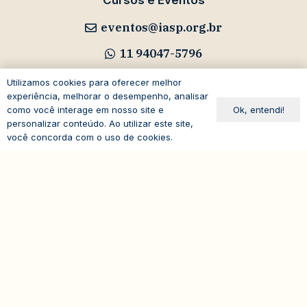
Cursos e Eventos
eventos@iasp.org.br
11 94047-5796
Utilizamos cookies para oferecer melhor
experiência, melhorar o desempenho, analisar
Ok, entendi!
como você interage em nosso site e
personalizar conteúdo. Ao utilizar este site,
Avenida Paulista, 1294
você concorda com o uso de cookies.
19º andar – Bela Vista
expand_less
01310-100 – São Paulo – SP
Brasil
© 2026
IASP | Todos os direitos reservados