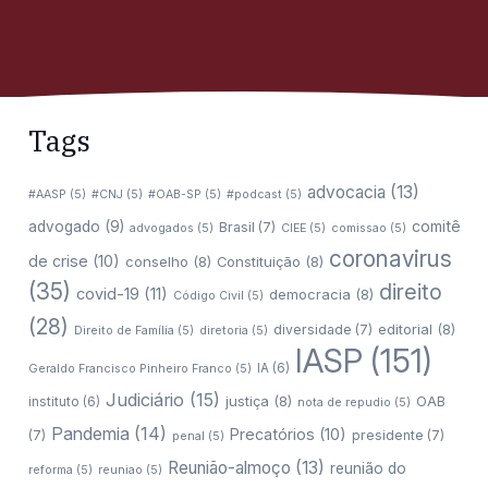
Tags
advocacia
(13)
#AASP
(5)
#CNJ
(5)
#OAB-SP
(5)
#podcast
(5)
comitê
advogado
(9)
Brasil
(7)
advogados
(5)
CIEE
(5)
comissao
(5)
coronavirus
de crise
(10)
conselho
(8)
Constituição
(8)
(35)
direito
covid-19
(11)
democracia
(8)
Código Civil
(5)
(28)
editorial
(8)
diversidade
(7)
Direito de Família
(5)
diretoria
(5)
IASP
(151)
IA
(6)
Geraldo Francisco Pinheiro Franco
(5)
Judiciário
(15)
justiça
(8)
OAB
instituto
(6)
nota de repudio
(5)
Pandemia
(14)
Precatórios
(10)
(7)
presidente
(7)
penal
(5)
Reunião-almoço
(13)
reunião do
reforma
(5)
reuniao
(5)