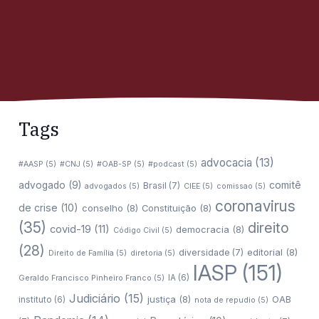
Tags
advocacia
(13)
#AASP
(5)
#CNJ
(5)
#OAB-SP
(5)
#podcast
(5)
comitê
advogado
(9)
Brasil
(7)
advogados
(5)
CIEE
(5)
comissao
(5)
coronavirus
de crise
(10)
conselho
(8)
Constituição
(8)
(35)
direito
covid-19
(11)
democracia
(8)
Código Civil
(5)
(28)
editorial
(8)
diversidade
(7)
Direito de Família
(5)
diretoria
(5)
IASP
(151)
IA
(6)
Geraldo Francisco Pinheiro Franco
(5)
Judiciário
(15)
justiça
(8)
OAB
instituto
(6)
nota de repudio
(5)