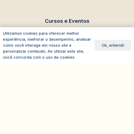
Cursos e Eventos
eventos@iasp.org.br
Utilizamos cookies para oferecer melhor
experiência, melhorar o desempenho, analisar
11 94047-5796
Ok, entendi!
como você interage em nosso site e
personalizar conteúdo. Ao utilizar este site,
você concorda com o uso de cookies.
expand_less
Avenida Paulista, 1294
19º andar – Bela Vista
01310-100 – São Paulo – SP
Brasil