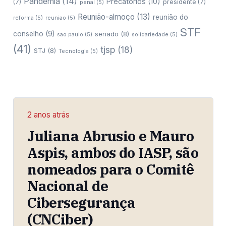
Pandemia
(14)
Precatórios
(10)
(7)
presidente
(7)
penal
(5)
Reunião-almoço
(13)
reunião do
reforma
(5)
reuniao
(5)
STF
conselho
(9)
senado
(8)
sao paulo
(5)
solidariedade
(5)
(41)
tjsp
(18)
STJ
(8)
Tecnologia
(5)
2 anos atrás
Juliana Abrusio e Mauro
Aspis, ambos do IASP, são
nomeados para o Comitê
Nacional de
Cibersegurança
(CNCiber)