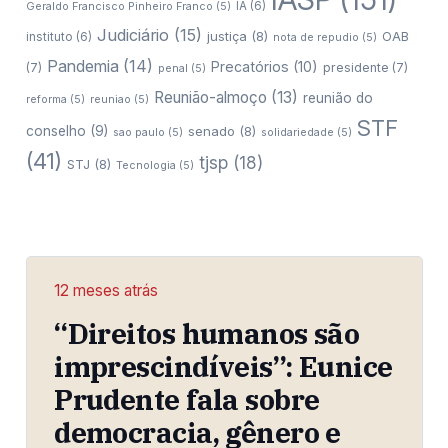
IA
(6)
Geraldo Francisco Pinheiro Franco
(5)
Judiciário
(15)
justiça
(8)
OAB
instituto
(6)
nota de repudio
(5)
Pandemia
(14)
Precatórios
(10)
(7)
presidente
(7)
penal
(5)
Reunião-almoço
(13)
reunião do
reforma
(5)
reuniao
(5)
STF
conselho
(9)
senado
(8)
sao paulo
(5)
solidariedade
(5)
(41)
tjsp
(18)
STJ
(8)
Tecnologia
(5)
12 meses atrás
“Direitos humanos são
imprescindíveis”: Eunice
Prudente fala sobre
democracia, gênero e