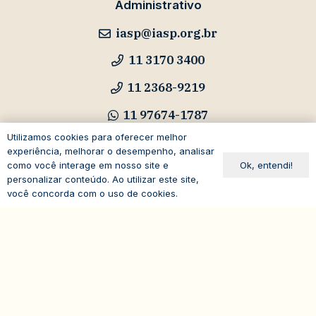
Administrativo
iasp@iasp.org.br
11 3170 3400
11 2368-9219
11 97674-1787
Utilizamos cookies para oferecer melhor
experiência, melhorar o desempenho, analisar
Ok, entendi!
como você interage em nosso site e
Cursos e Eventos
personalizar conteúdo. Ao utilizar este site,
você concorda com o uso de cookies.
eventos@iasp.org.br
expand_less
11 94047-5796
Avenida Paulista, 1294