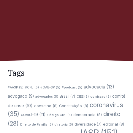
Tags
advocacia
(13)
#AASP
(5)
#CNJ
(5)
#OAB-SP
(5)
#podcast
(5)
comitê
advogado
(9)
Brasil
(7)
advogados
(5)
CIEE
(5)
comissao
(5)
coronavirus
de crise
(10)
conselho
(8)
Constituição
(8)
(35)
direito
covid-19
(11)
democracia
(8)
Código Civil
(5)
(28)
editorial
(8)
diversidade
(7)
Direito de Família
(5)
diretoria
(5)
IASP
(151)