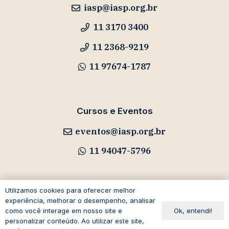
iasp@iasp.org.br
11 3170 3400
11 2368-9219
11 97674-1787
Cursos e Eventos
eventos@iasp.org.br
11 94047-5796
Utilizamos cookies para oferecer melhor
experiência, melhorar o desempenho, analisar
Avenida Paulista, 1294
Ok, entendi!
como você interage em nosso site e
19º andar – Bela Vista
personalizar conteúdo. Ao utilizar este site,