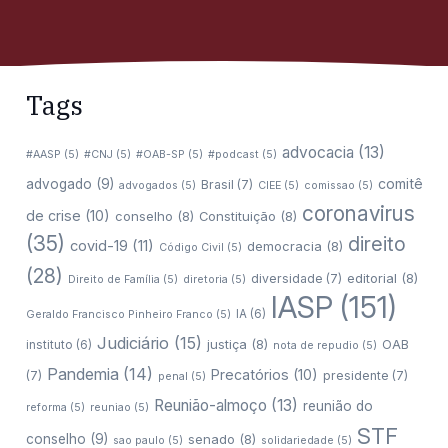
Tags
advocacia
(13)
#AASP
(5)
#CNJ
(5)
#OAB-SP
(5)
#podcast
(5)
comitê
advogado
(9)
Brasil
(7)
advogados
(5)
CIEE
(5)
comissao
(5)
coronavirus
de crise
(10)
conselho
(8)
Constituição
(8)
(35)
direito
covid-19
(11)
democracia
(8)
Código Civil
(5)
(28)
editorial
(8)
diversidade
(7)
Direito de Família
(5)
diretoria
(5)
IASP
(151)
IA
(6)
Geraldo Francisco Pinheiro Franco
(5)
Judiciário
(15)
justiça
(8)
OAB
instituto
(6)
nota de repudio
(5)
Pandemia
(14)
Precatórios
(10)
(7)
presidente
(7)
penal
(5)
Reunião-almoço
(13)
reunião do
reforma
(5)
reuniao
(5)
STF
conselho
(9)
senado
(8)
sao paulo
(5)
solidariedade
(5)