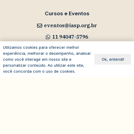
Cursos e Eventos
eventos@iasp.org.br
11 94047-5796
Utilizamos cookies para oferecer melhor
experiência, melhorar o desempenho, analisar
Ok, entendi!
como você interage em nosso site e
personalizar conteúdo. Ao utilizar este site,
Avenida Paulista, 1294
você concorda com o uso de cookies.
19º andar – Bela Vista
expand_less
01310-100 – São Paulo – SP
Brasil