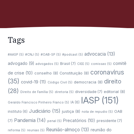
Tags
advocacia
(13)
#AASP
(5)
#CNJ
(5)
#OAB-SP
(5)
#podcast
(5)
comitê
advogado
(9)
Brasil
(7)
advogados
(5)
CIEE
(5)
comissao
(5)
coronavirus
de crise
(10)
conselho
(8)
Constituição
(8)
(35)
direito
covid-19
(11)
democracia
(8)
Código Civil
(5)
(28)
editorial
(8)
diversidade
(7)
Direito de Família
(5)
diretoria
(5)
IASP
(151)
IA
(6)
Geraldo Francisco Pinheiro Franco
(5)
Judiciário
(15)
justiça
(8)
OAB
instituto
(6)
nota de repudio
(5)
Pandemia
(14)
Precatórios
(10)
(7)
presidente
(7)
penal
(5)
Reunião-almoço
(13)
reunião do
reforma
(5)
reuniao
(5)