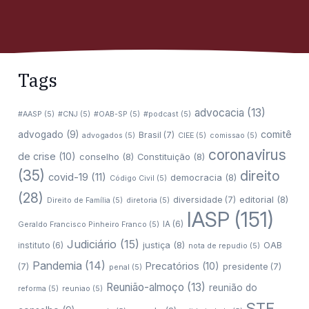
Tags
advocacia
(13)
#AASP
(5)
#CNJ
(5)
#OAB-SP
(5)
#podcast
(5)
comitê
advogado
(9)
Brasil
(7)
advogados
(5)
CIEE
(5)
comissao
(5)
coronavirus
de crise
(10)
conselho
(8)
Constituição
(8)
(35)
direito
covid-19
(11)
democracia
(8)
Código Civil
(5)
(28)
editorial
(8)
diversidade
(7)
Direito de Família
(5)
diretoria
(5)
IASP
(151)
IA
(6)
Geraldo Francisco Pinheiro Franco
(5)
Judiciário
(15)
justiça
(8)
OAB
instituto
(6)
nota de repudio
(5)
Pandemia
(14)
Precatórios
(10)
(7)
presidente
(7)
penal
(5)
Reunião-almoço
(13)
reunião do
reforma
(5)
reuniao
(5)
STF