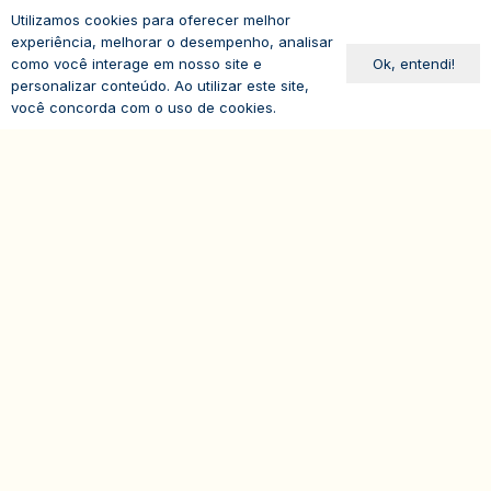
Utilizamos cookies para oferecer melhor
experiência, melhorar o desempenho, analisar
Ok, entendi!
como você interage em nosso site e
Avenida Paulista, 1294
personalizar conteúdo. Ao utilizar este site,
19º andar – Bela Vista
você concorda com o uso de cookies.
01310-100 – São Paulo – SP
expand_less
Brasil
© 2026
IASP | Todos os direitos reservados