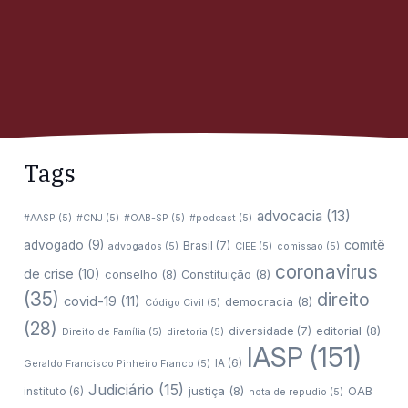
Tags
advocacia
(13)
#AASP
(5)
#CNJ
(5)
#OAB-SP
(5)
#podcast
(5)
comitê
advogado
(9)
Brasil
(7)
advogados
(5)
CIEE
(5)
comissao
(5)
coronavirus
de crise
(10)
conselho
(8)
Constituição
(8)
(35)
direito
covid-19
(11)
democracia
(8)
Código Civil
(5)
(28)
editorial
(8)
diversidade
(7)
Direito de Família
(5)
diretoria
(5)
IASP
(151)
IA
(6)
Geraldo Francisco Pinheiro Franco
(5)
Judiciário
(15)
justiça
(8)
OAB
instituto
(6)
nota de repudio
(5)