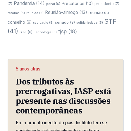
Pandemia
(14)
Precatórios
(10)
(7)
presidente
(7)
penal
(5)
Reunião-almoço
(13)
reunião do
reforma
(5)
reuniao
(5)
STF
conselho
(9)
senado
(8)
sao paulo
(5)
solidariedade
(5)
(41)
tjsp
(18)
STJ
(8)
Tecnologia
(5)
5 anos atrás
Dos tributos às
prerrogativas, IASP está
presente nas discussões
contemporâneas
Em momento inédito do país, Instituto tem se
posicionado institucionalmente a partir de