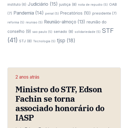
Judiciário
(15)
justiça
(8)
OAB
instituto
(6)
nota de repudio
(5)
Pandemia
(14)
Precatórios
(10)
(7)
presidente
(7)
penal
(5)
Reunião-almoço
(13)
reunião do
reforma
(5)
reuniao
(5)
STF
conselho
(9)
senado
(8)
sao paulo
(5)
solidariedade
(5)
(41)
tjsp
(18)
STJ
(8)
Tecnologia
(5)
2 anos atrás
Ministro do STF, Edson
Fachin se torna
associado honorário do
IASP