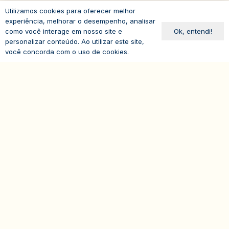
Utilizamos cookies para oferecer melhor
experiência, melhorar o desempenho, analisar
Cursos e Eventos
Ok, entendi!
como você interage em nosso site e
personalizar conteúdo. Ao utilizar este site,
eventos@iasp.org.br
você concorda com o uso de cookies.
11 94047-5796
expand_less
Avenida Paulista, 1294
19º andar – Bela Vista
01310-100 – São Paulo – SP
Brasil