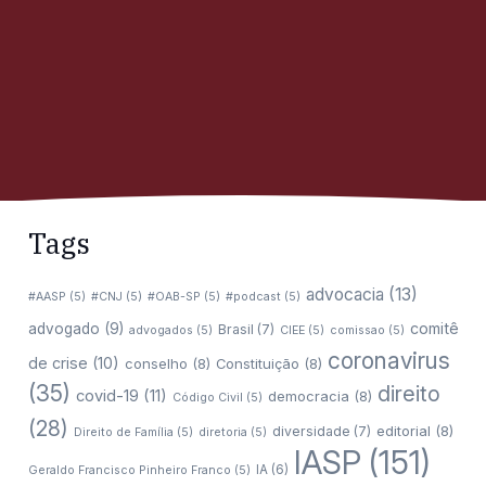
Tags
advocacia
(13)
#AASP
(5)
#CNJ
(5)
#OAB-SP
(5)
#podcast
(5)
comitê
advogado
(9)
Brasil
(7)
advogados
(5)
CIEE
(5)
comissao
(5)
coronavirus
de crise
(10)
conselho
(8)
Constituição
(8)
(35)
direito
covid-19
(11)
democracia
(8)
Código Civil
(5)
(28)
editorial
(8)
diversidade
(7)
Direito de Família
(5)
diretoria
(5)
IASP
(151)
IA
(6)
Geraldo Francisco Pinheiro Franco
(5)