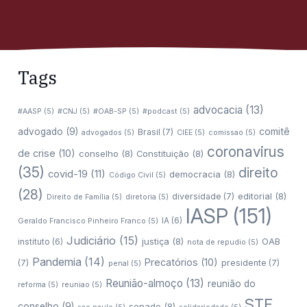
Tags
advocacia
(13)
#AASP
(5)
#CNJ
(5)
#OAB-SP
(5)
#podcast
(5)
comitê
advogado
(9)
Brasil
(7)
advogados
(5)
CIEE
(5)
comissao
(5)
coronavirus
de crise
(10)
conselho
(8)
Constituição
(8)
(35)
direito
covid-19
(11)
democracia
(8)
Código Civil
(5)
(28)
editorial
(8)
diversidade
(7)
Direito de Família
(5)
diretoria
(5)
IASP
(151)
IA
(6)
Geraldo Francisco Pinheiro Franco
(5)
Judiciário
(15)
justiça
(8)
OAB
instituto
(6)
nota de repudio
(5)
Pandemia
(14)
Precatórios
(10)
(7)
presidente
(7)
penal
(5)
Reunião-almoço
(13)
reunião do
reforma
(5)
reuniao
(5)
STF
conselho
(9)
senado
(8)